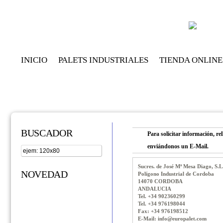
INICIO
PALETS INDUSTRIALES
TIENDA ONLINE
BUSCADOR
Para solicitar información, re
enviándonos un E-Mail.
Sucres. de José Mª Mesa Diago, S.L
NOVEDAD
Polígono Industrial de Cordoba
14070 CORDOBA
ANDALUCIA
Tel. +34 902360299
Tel. +34 976198044
Fax: +34 976198512
E-Mail: info@europalet.com