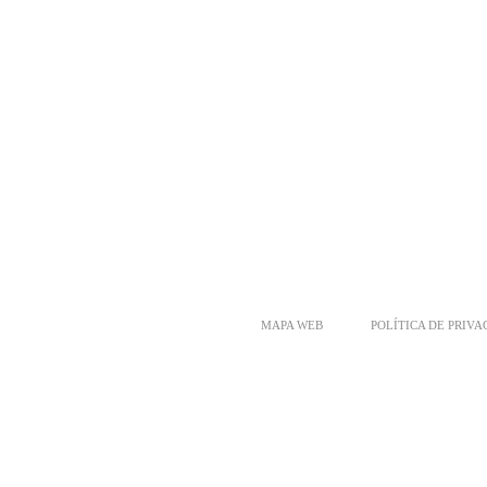
MAPA WEB
POLÍTICA DE PRIV
PALETS EN SEVILLA
PALETS EN MALAGA
PALETS EN GRAN
CADIZ
PALETS EN ZARAGOZA