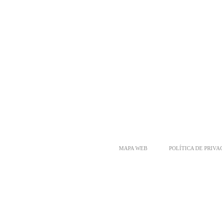
MAPA WEB
POLÍTICA DE PRIV
PALETS EN SEVILLA
PALETS EN MALAGA
PALETS EN GRAN
CADIZ
PALETS EN ZARAGOZA