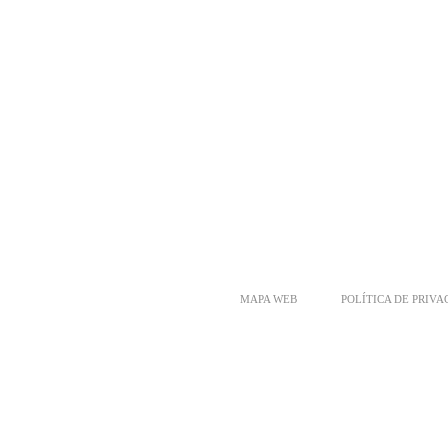
MAPA WEB
POLÍTICA DE PRIV
PALETS EN SEVILLA
PALETS EN MALAGA
PALETS EN GRAN
CADIZ
PALETS EN ZARAGOZA